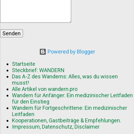
Authentische Einblicke in neue
Wanderregionen und -routen
Praxiserprobte Tipps von erfahrenen
Outdoorexperten Abwechslungsreiche
Inhalte durch unterschiedliche
Schreibstile und Herangehensweisen
Vorteile für Gastautoren Als Gastautor
Powered by Blogger
können Sie von mehreren Aspekten
profitieren: Reichweitensteigerung
Startseite
durch Zugang zu einer neuen
Steckbrief: WANDERN
Das A-Z des Wanderns: Alles, was du wissen
Zielgruppe Aufbau von Autorität in der
musst!
Wanderszene Wertvolle Back...
Alle Artikel von wandern.pro
Wandern für Anfänger: Ein medizinischer Leitfaden
für den Einstieg
Wandern für Fortgeschrittene: Ein medizinischer
Leitfaden
Kooperationen, Gastbeiträge & Empfehlungen.
Impressum, Datenschutz, Disclaimer