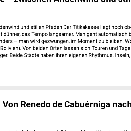
nwind und stillen Pfaden Der Titikakasee liegt hoch ob
 Luft dünner, das Tempo langsamer. Man geht automatisc
ders – man wird gezwungen, im Moment zu bleiben. Wo
(Bolivien). Von beiden Orten lassen sich Touren und T
er. Beide Städte haben ihren eigenen Rhythmus. Inseln, d
, Esel und Stufen, viele Stufen. Man wandert von Nord na
ist kein schwerer Weg, aber die Höhe verlangt Respekt. We
e. Die Insel ist bekannt für ihre Te...
: Von Renedo de Cabuérniga nac