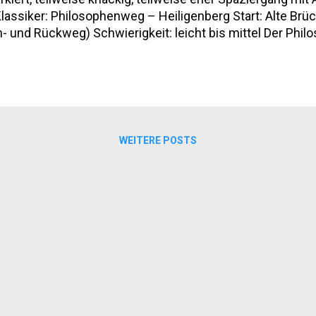
Klassiker: Philosophenweg – Heiligenberg Start: Alte Brüc
n- und Rückweg) Schwierigkeit: leicht bis mittel Der Ph
f der Sonnenseite des Neckars führt er zunächst gemütli
ischee, ist aber wirklich nett. Wer oben ankommt, kann no
ert, etwas morbid...
WEITERE POSTS