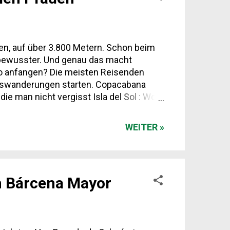
en, auf über 3.800 Metern. Schon beim
h bewusster. Und genau das macht
 anfangen? Die meisten Reisenden
ageswanderungen starten. Copacabana
ie man nicht vergisst Isla del Sol : Wohl
ch Süd oder umgekehrt, mit Blicken auf
r zu schnell losläuft, merkt es sofort.
WEITER »
h Bárcena Mayor