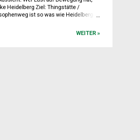
ke Heidelberg Ziel: Thingstätte /
ilosophenweg ist so was wie Heidelbergs
ch bergauf – Weinreben, Gärten, Blicke
ch weiter zur Thingstätte laufen – eine
WEITER »