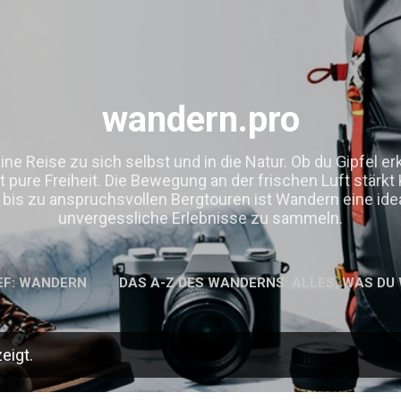
Direkt zum Hauptbereich
wandern.pro
ine Reise zu sich selbst und in die Natur. Ob du Gipfel e
 pure Freiheit. Die Bewegung an der frischen Luft stärkt 
is zu anspruchsvollen Bergtouren ist Wandern eine ideal
unvergessliche Erlebnisse zu sammeln.
EF: WANDERN
DAS A-Z DES WANDERNS: ALLES, WAS DU
eigt.