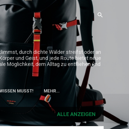
rklimmst, durch dichte Wälder streifst oder an
Körper und Geist, und jede Route bietet neue
e Möglichkeit, dem Alltag zu entfliehen und
 WISSEN MUSST!
MEHR…
ALLE ANZEIGEN