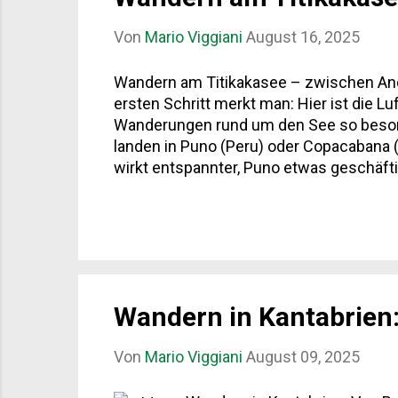
Von
Mario Viggiani
August 16, 2025
Wandern am Titikakasee – zwischen Ande
ersten Schritt merkt man: Hier ist die
Wanderungen rund um den See so beson
landen in Puno (Peru) oder Copacabana 
wirkt entspannter, Puno etwas geschäftig
der Klassiker. Keine Autos, nur Fußwege
den See, die schier endlos scheinen. Es 
Isla de Taquile : Auf der peruanischen Seit
Wandern in Kantabrien
Von
Mario Viggiani
August 09, 2025