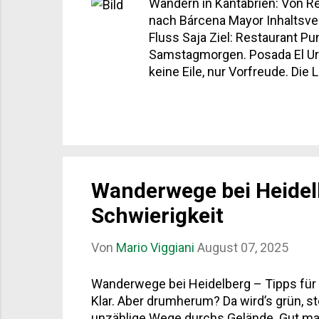
Wandern in Kantabrien: Von R
nach Bárcena Mayor Inhaltsve
Fluss Saja Ziel: Restaurant P
Samstagmorgen. Posada El Uro
keine Eile, nur Vorfreude. Die
Nachbar von der gegenüberlieg
asphaltierten Straße. Klingt un
Wanderwege bei Heidelb
Schwierigkeit
Von
Mario Viggiani
August 07, 2025
Wanderwege bei Heidelberg – Tipps für St
Klar. Aber drumherum? Da wird’s grün, s
unzählige Wege durchs Gelände. Gut mark