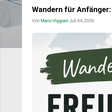
s
Wandern für Anfänger:
t
Von
Mario Viggiani
Juli 04, 2026
s