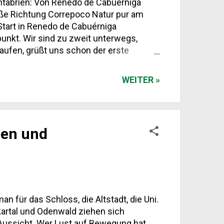
ntabrien: Von Renedo de Cabuérniga
aße Richtung Correpoco Natur pur am
 Start in Renedo de Cabuérniga
nkt. Wir sind zu zweit unterwegs,
elaufen, grüßt uns schon der erste
chtung Correpoco Die Route folgt der
dacht – für diese Ecke von Kantabrien...
WEITER »
pen und
n für das Schloss, die Altstadt, die Uni.
ckartal und Odenwald ziehen sich
 Aussicht. Wer Lust auf Bewegung hat,