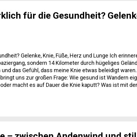
klich für die Gesundheit? Gelenk
sundheit? Gelenke, Knie, Füße, Herz und Lunge Ich erinn
paziergang, sondern 14 Kilometer durch hügeliges Gelän
 und das Gefühl, dass meine Knie etwas beleidigt waren
bringt uns zur großen Frage: Wie gesund ist Wandern eige
der macht es auf Dauer die Knie kaputt? Was ist mit de
ung, wenn man regelmäßig draußen unterwegs ist? Gelenke
et den Knien.“ Ganz so einfach ist es nicht. Klar, bergab 
Dreifachen des Körpergewichts auf...
e – zwischen Andenwind und stil