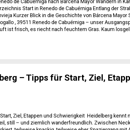
enedo de Cabuérniga nach Bárcena Mayor Wandern in Ka
rzeichnis Start in Renedo de Cabuérniga Entlang der Str
unvieja Kurzer Blick in die Geschichte von Bárcena Mayor
gallo , 39511 Renedo de Cabuérniga – unser Ausgangspu
 Luft ist frisch, es riecht nach feuchtem Gras. Kaum losg
enden Bank. Hier kennt man sich. Entlang der Straße Ri
spektakulär, ist es aber nicht. Es ist mehr Verkehr als ge
erg – Tipps für Start, Ziel, Etap
art, Ziel, Etappen und Schwierigkeit Heidelberg kennt ma
teil, still – und ziemlich wanderfreundlich. Zwischen Ne
iert, teilweise knackig, teilweise eher Spaziergang mit