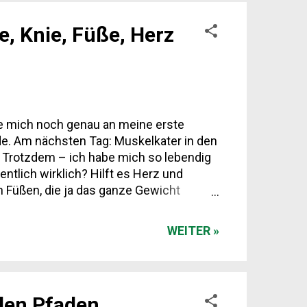
e, Knie, Füße, Herz
ere mich noch genau an meine erste
de. Am nächsten Tag: Muskelkater in den
. Trotzdem – ich habe mich so lebendig
ntlich wirklich? Hilft es Herz und
n Füßen, die ja das ganze Gewicht
 & Knie: Belastung oder Training? Ein
spüren viele ihre Knie deutlicher – das
WEITER »
len Pfaden