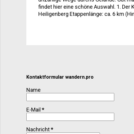
findet hier eine schöne Auswahl. 1. Der 
Heiligenberg Etappenlänge: ca. 6 km (Hi
„Sonntagsspaziergang mit Aussicht“. Au
auf Schloss und Altstadt. Klingt nach Kl
Freilichtbühne aus dem letzten Jahrhund
Kontaktformular wandern.pro
Name
E-Mail
*
Nachricht
*