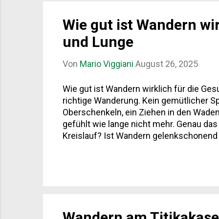
Wie gut ist Wandern wir
und Lunge
Von
Mario Viggiani
August 26, 2025
Wie gut ist Wandern wirklich für die Ge
richtige Wanderung. Kein gemütlicher S
Oberschenkeln, ein Ziehen in den Waden
gefühlt wie lange nicht mehr. Genau das 
Kreislauf? Ist Wandern gelenkschonend o
tragen? Und wie verändert sich die Atm
weit verbreiteter Mythos: „Wandern schad
liegt daran, dass beim Abstieg bis zum 
Wandern am Titikakase