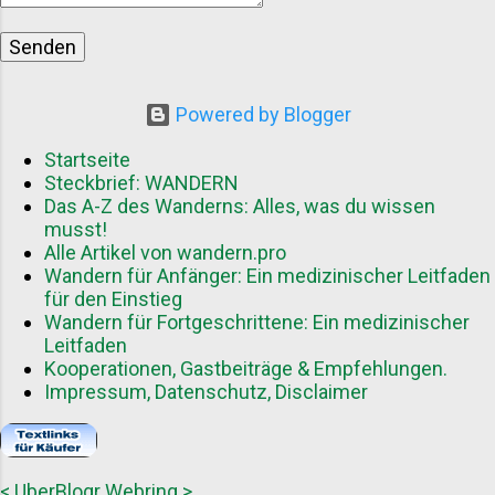
Outdoorexperten Abwechslungsreiche
Inhalte durch unterschiedliche
Schreibstile und Herangehensweisen
Vorteile für Gastautoren Als Gastautor
Powered by Blogger
können Sie von mehreren Aspekten
profitieren: Reichweitensteigerung
Startseite
durch Zugang zu einer neuen
Steckbrief: WANDERN
Das A-Z des Wanderns: Alles, was du wissen
Zielgruppe Aufbau von Autorität in der
musst!
Wanderszene Wertvolle Back...
Alle Artikel von wandern.pro
Wandern für Anfänger: Ein medizinischer Leitfaden
für den Einstieg
Wandern für Fortgeschrittene: Ein medizinischer
Leitfaden
Kooperationen, Gastbeiträge & Empfehlungen.
Impressum, Datenschutz, Disclaimer
<
UberBlogr Webring
>