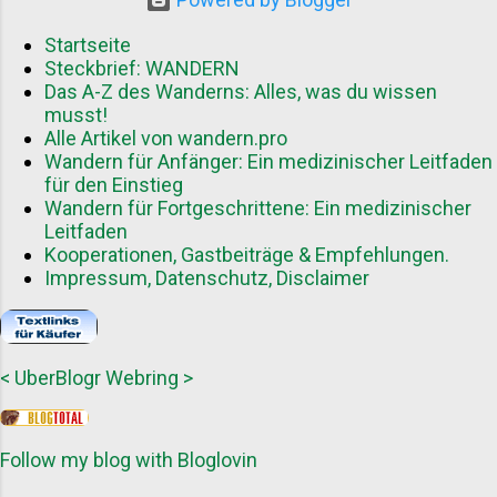
können Sie von mehreren Aspekten
profitieren: Reichweitensteigerung
Startseite
durch Zugang zu einer neuen
Steckbrief: WANDERN
Das A-Z des Wanderns: Alles, was du wissen
Zielgruppe Aufbau von Autorität in der
musst!
Wanderszene Wertvolle Back...
Alle Artikel von wandern.pro
Wandern für Anfänger: Ein medizinischer Leitfaden
für den Einstieg
Wandern für Fortgeschrittene: Ein medizinischer
Leitfaden
Kooperationen, Gastbeiträge & Empfehlungen.
Impressum, Datenschutz, Disclaimer
<
UberBlogr Webring
>
Follow my blog with Bloglovin