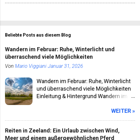
Beliebte Posts aus diesem Blog
Wandern im Februar: Ruhe, Winterlicht und
überraschend viele Möglichkeiten
Von
Mario Viggiani
Januar 31, 2026
Wandern im Februar: Ruhe, Winterlicht
und überraschend viele Möglichkeiten
Einleitung & Hintergrund Wandern im
Februar klingt für viele nach klammen
WEITER »
Fingern, kurzen Tagen und Wegen, die
man besser meidet. Gleichzeitig ist der
Februar einer der unterschätztesten
Reiten in Zeeland: Ein Urlaub zwischen Wind,
Wander­monate überhaupt. Die Natur ist
Meer und einem außergewöhnlichen Pferd