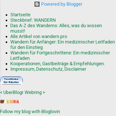
Vorteile für Gastautoren Als Gastautor
Powered by Blogger
können Sie von mehreren Aspekten
profitieren: Reichweitensteigerung
Startseite
durch Zugang zu einer neuen
Steckbrief: WANDERN
Das A-Z des Wanderns: Alles, was du wissen
Zielgruppe Aufbau von Autorität in der
musst!
Wanderszene Wertvolle Back...
Alle Artikel von wandern.pro
Wandern für Anfänger: Ein medizinischer Leitfaden
für den Einstieg
Wandern für Fortgeschrittene: Ein medizinischer
Leitfaden
Kooperationen, Gastbeiträge & Empfehlungen.
Impressum, Datenschutz, Disclaimer
<
UberBlogr Webring
>
Follow my blog with Bloglovin