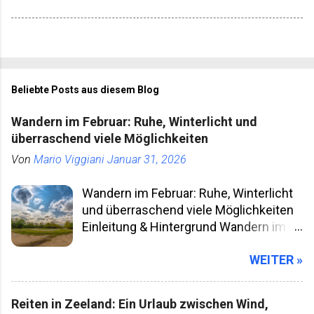
Beliebte Posts aus diesem Blog
Wandern im Februar: Ruhe, Winterlicht und
überraschend viele Möglichkeiten
Von
Mario Viggiani
Januar 31, 2026
Wandern im Februar: Ruhe, Winterlicht
und überraschend viele Möglichkeiten
Einleitung & Hintergrund Wandern im
Februar klingt für viele nach klammen
WEITER »
Fingern, kurzen Tagen und Wegen, die
man besser meidet. Gleichzeitig ist der
Februar einer der unterschätztesten
Reiten in Zeeland: Ein Urlaub zwischen Wind,
Wander­monate überhaupt. Die Natur ist