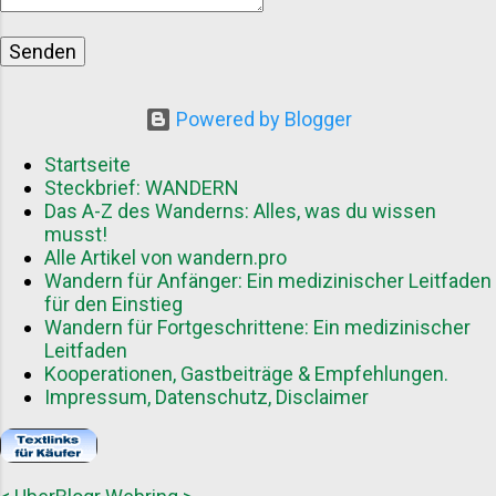
Outdoorexperten Abwechslungsreiche
Inhalte durch unterschiedliche
Schreibstile und Herangehensweisen
Vorteile für Gastautoren Als Gastautor
Powered by Blogger
können Sie von mehreren Aspekten
profitieren: Reichweitensteigerung
Startseite
durch Zugang zu einer neuen
Steckbrief: WANDERN
Das A-Z des Wanderns: Alles, was du wissen
Zielgruppe Aufbau von Autorität in der
musst!
Wanderszene Wertvolle Back...
Alle Artikel von wandern.pro
Wandern für Anfänger: Ein medizinischer Leitfaden
für den Einstieg
Wandern für Fortgeschrittene: Ein medizinischer
Leitfaden
Kooperationen, Gastbeiträge & Empfehlungen.
Impressum, Datenschutz, Disclaimer