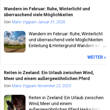
Wandern im Februar: Ruhe, Winterlicht und
überraschend viele Möglichkeiten
Von
Mario Viggiani
Januar 31, 2026
Wandern im Februar: Ruhe, Winterlicht
und überraschend viele Möglichkeiten
Einleitung & Hintergrund Wandern im
Februar klingt für viele nach klammen
WEITER »
Fingern, kurzen Tagen und Wegen, die
man besser meidet. Gleichzeitig ist der
Februar einer der unterschätztesten
Reiten in Zeeland: Ein Urlaub zwischen Wind,
Wander­monate überhaupt. Die Natur ist
Meer und einem außergewöhnlichen Pferd
stiller, die Wege leerer, und wer bereit
Von
Mario Viggiani
November 22, 2025
ist, sich ein wenig anzupassen,
bekommt etwas, das in der Hochsaison
Reiten in Zeeland: Ein Urlaub zwischen
kaum noch existiert: Raum. Raum zum
Wind, Meer und einem
Gehen, Denken, Beobachten. Historisch
außergewöhnlichen Pferd Heike hat’s