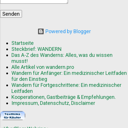
Praxiserprobte Tipps von erfahrenen
Outdoorexperten Abwechslungsreiche
Inhalte durch unterschiedliche
Schreibstile und Herangehensweisen
Vorteile für Gastautoren Als Gastautor
Powered by Blogger
können Sie von mehreren Aspekten
profitieren: Reichweitensteigerung
Startseite
durch Zugang zu einer neuen
Steckbrief: WANDERN
Das A-Z des Wanderns: Alles, was du wissen
Zielgruppe Aufbau von Autorität in der
musst!
Wanderszene Wertvolle Back...
Alle Artikel von wandern.pro
Wandern für Anfänger: Ein medizinischer Leitfaden
für den Einstieg
Wandern für Fortgeschrittene: Ein medizinischer
Leitfaden
Kooperationen, Gastbeiträge & Empfehlungen.
Impressum, Datenschutz, Disclaimer