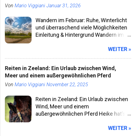
Von
Mario Viggiani
Januar 31, 2026
Wandern im Februar: Ruhe, Winterlicht
und überraschend viele Möglichkeiten
Einleitung & Hintergrund Wandern im
Februar klingt für viele nach klammen
WEITER »
Fingern, kurzen Tagen und Wegen, die
man besser meidet. Gleichzeitig ist der
Februar einer der unterschätztesten
Reiten in Zeeland: Ein Urlaub zwischen Wind,
Wander­monate überhaupt. Die Natur ist
Meer und einem außergewöhnlichen Pferd
stiller, die Wege leerer, und wer bereit
Von
Mario Viggiani
November 22, 2025
ist, sich ein wenig anzupassen,
bekommt etwas, das in der Hochsaison
Reiten in Zeeland: Ein Urlaub zwischen
kaum noch existiert: Raum. Raum zum
Wind, Meer und einem
Gehen, Denken, Beobachten. Historisch
außergewöhnlichen Pferd Heike hat’s
war das Wandern in Mitteleuropa lange
getan: Sie hat ihren Urlaub nicht nur am
stark saisonal geprägt. Frühling und
WEITER »
Meer verbracht – sie hat ihn mit Kiyan
Sommer galten als die „richtigen“
verbracht . Zeeland also. Weite Dünen,