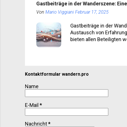
Gastbeiträge in der Wanderszene: Eine 
wenn man daneben steht, s
Von
Mario Viggiani
Februar 17, 2025
Hufen. Kiyan. Foto Copyri
Gastbeiträge in der Wand
Austausch von Erfahrunge
bieten allen Beteiligten 
wertvoll ist, erklären wi
qualitativ hochwertigen 
Wanderern Authentische 
Outdoorexperten Abwechs
Gastautoren Als Gastauto
Kontaktformular wandern.pro
neuen Zielgruppe Aufbau 
Name
E-Mail
*
Nachricht
*