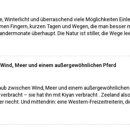
, Winterlicht und überraschend viele Möglichkeiten Einl
mmen Fingern, kurzen Tagen und Wegen, die man besser mei
der­monate überhaupt. Die Natur ist stiller, die Wege leer
as, das in der Hochsaison kaum noch existiert: Raum.
n in Mitteleuropa lange stark saisonal geprägt. Frühling
r eher als Pause. Erst mit besserer Ausrüstung, präzis
r Erholung jenseits der Hauptsaison hat sich das langsa
en Wind, Meer und einem außergewöhnlichen Pferd
dern eine bewusste Entscheidung. Dieser Artikel richte
r. An alle, die sich...
rlaub zwischen Wind, Meer und einem außergewöhnlichen P
verbracht – sie hat ihn mit Kiyan verbracht . Zeeland also
iecht. Und mittendrin: eine Western-Freizeitreiterin, die
. Fast so, als würden die beiden eine gemeinsame Sprac
ten – aber ohne Gedöns Heike reitet Westernstil, aber ni
nn, keine Sporen, keine Gerte. Horsemanship pur. Ein bi
dung, die Stimme, das Gefühl. Kiyan reagiert auf Gewich