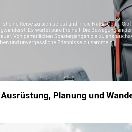
Direkt zum Hauptbereich
 ist eine Reise zu sich selbst und in die Natur. Ob du Gip
ngwanderst: Es wartet pure Freiheit. Die Bewegung an der
nteuer. Von gemütlichen Spaziergängen bis zu anspruchs
liehen und unvergessliche Erlebnisse zu sammeln.
 Ausrüstung, Planung und Wande