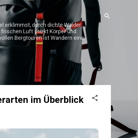
fel erklimmst, durch dichte Wälder
 frischen Luft stärkt Körper und
vollen Bergtouren ist Wandern eine
rarten im Überblick