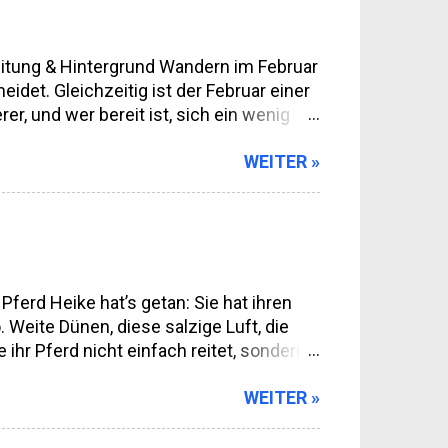
eitung & Hintergrund Wandern im Februar
det. Gleichzeitig ist der Februar einer
er, und wer bereit ist, sich ein wenig
 Raum zum Gehen, Denken, Beobachten.
WEITER »
 und Sommer galten als die „richtigen“
eren Wetterdaten und einem wachsenden
m verschoben. Heute ist der Februar
t sich an Menschen, die bereits wandern,
ferd Heike hat’s getan: Sie hat ihren
. Weite Dünen, diese salzige Luft, die
 ihr Pferd nicht einfach reitet, sondern
he sprechen. Klingt kitschig? Nein.
WEITER »
cht im „Show-Modus“. Kein Gebiss, keine
sschen wie Minimalismus im Sattel: nur
tsverlagerung und Körpersprache. Und