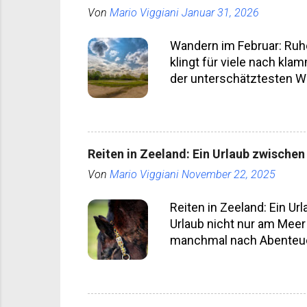
Von
Mario Viggiani
Januar 31, 2026
Wandern im Februar: Ruhe
klingt für viele nach kla
der unterschätztesten Wan
anzupassen, bekommt etw
Historisch war das Wander
Wanderzeiten, der Winte
Bedürfnis nach naturnahe
Reiten in Zeeland: Ein Urlaub zwisch
kein Randmonat mehr, son
Von
Mario Viggiani
November 22, 2025
nicht an absolute Einsteige
Reiten in Zeeland: Ein U
Urlaub nicht nur am Meer 
manchmal nach Abenteuer r
mit ihm zusammenarbeitet
Eher ehrlich. Westernrei
Trense im klassischen Si
das Nötigste, die Verbin