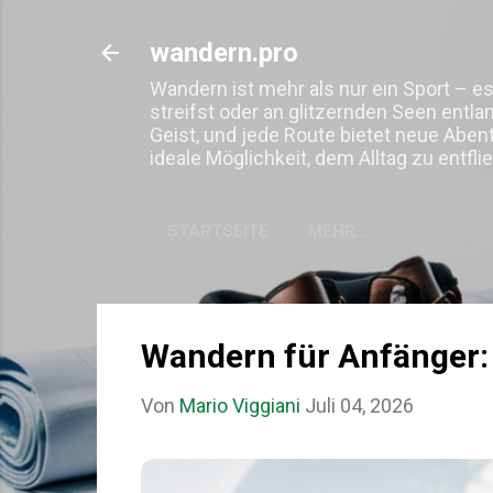
wandern.pro
Wandern ist mehr als nur ein Sport – es
streifst oder an glitzernden Seen entla
Geist, und jede Route bietet neue Abe
ideale Möglichkeit, dem Alltag zu entf
STARTSEITE
MEHR…
Wandern für Anfänger:
Von
Mario Viggiani
Juli 04, 2026