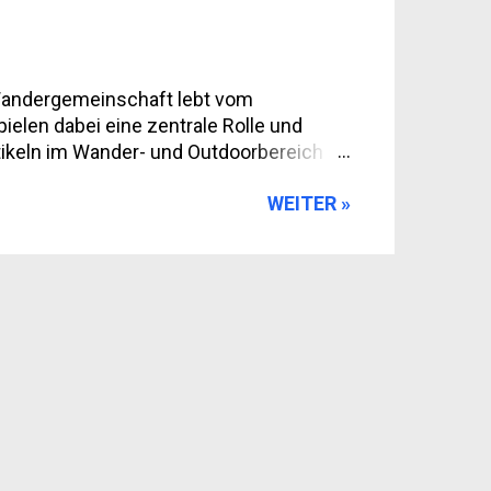
her wie Tanzen – nur halt auf vier
e Wandergemeinschaft lebt vom
elen dabei eine zentrale Rolle und
rtikeln im Wander- und Outdoorbereich so
e Leser profitieren am meisten von
WEITER »
d Erfahrungsberichte von verschiedenen
robte Tipps von erfahrenen
e und Herangehensweisen Vorteile für
weitensteigerung durch Zugang zu einer