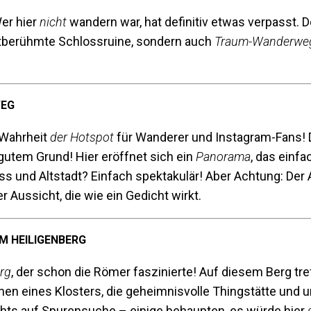
Wer hier
nicht
wandern war, hat definitiv etwas verpasst. D
ltberühmte Schlossruine, sondern auch
Traum-Wanderwe
WEG
n Wahrheit
der Hotspot
für Wanderer und Instagram-Fans! 
utem Grund! Hier eröffnet sich ein
Panorama
, das einfa
ss und Altstadt? Einfach spektakulär! Aber Achtung: Der A
r Aussicht, die wie ein Gedicht wirkt.
M HEILIGENBERG
rg
, der schon die Römer faszinierte! Auf diesem Berg t
en eines Klosters, die geheimnisvolle Thingstätte und u
chts auf Spurensuche – einige behaupten, es würde hier