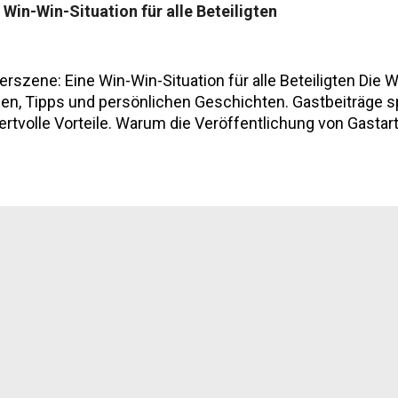
Win-Win-Situation für alle Beteiligten
ieht man, wie fein das läuft. Kein Stress. Kein Zwang. E
ght: Gio Von Insheim ...
erszene: Eine Win-Win-Situation für alle Beteiligten Di
n, Tipps und persönlichen Geschichten. Gastbeiträge spi
wertvolle Vorteile. Warum die Veröffentlichung von Gasta
r in diesem Artikel. Mehrwert für Leser und Community Di
Gastbeiträgen. Sie erhalten: Vielfältige Perspektiven un
Einblicke in neue Wanderregionen und -routen Praxiserp
lungsreiche Inhalte durch unterschiedliche Schreibstil
r können Sie von mehreren Aspekten profitieren: Reich
von Autorität in der Wanderszene Wertvolle Back...