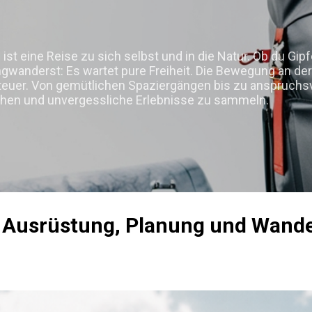
Direkt zum Hauptbereich
 ist eine Reise zu sich selbst und in die Natur. Ob du Gip
ngwanderst: Es wartet pure Freiheit. Die Bewegung an der
nteuer. Von gemütlichen Spaziergängen bis zu anspruchs
liehen und unvergessliche Erlebnisse zu sammeln.
 Ausrüstung, Planung und Wande