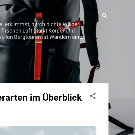
fel erklimmst, durch dichte Wälder
 frischen Luft stärkt Körper und
vollen Bergtouren ist Wandern eine
rarten im Überblick