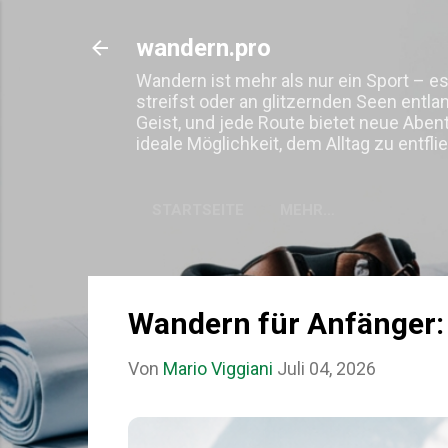
wandern.pro
Wandern ist mehr als nur ein Sport – es
streifst oder an glitzernden Seen entla
Geist, und jede Route bietet neue Abe
ideale Möglichkeit, dem Alltag zu entf
STARTSEITE
MEHR…
Wandern für Anfänger:
Von
Mario Viggiani
Juli 04, 2026