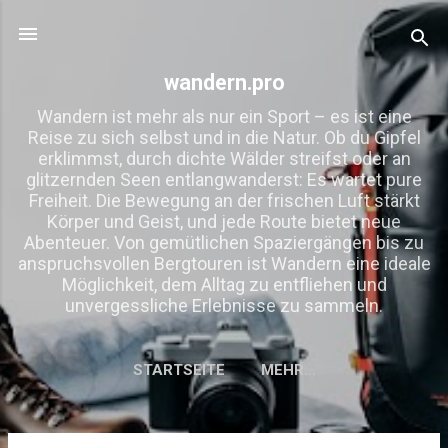
Direkt zum Hauptbereich
wandern.pro
Wandern ist mehr als nur ein Sport – es ist eine
Reise zu sich selbst und in die Natur. Ob du Gipfel
erklimmst, durch dichte Wälder streifst oder an
glitzernden Seen entlangwanderst: Es wartet pure
Freiheit. Die Bewegung an der frischen Luft stärkt
Körper und Geist, und jede Route bietet neue
Abenteuer. Von gemütlichen Spaziergängen bis zu
anspruchsvollen Bergtouren ist Wandern eine ideale
Möglichkeit, dem Alltag zu entfliehen und
unvergessliche Erlebnisse zu sammeln.
STARTSEITE
MEHR…