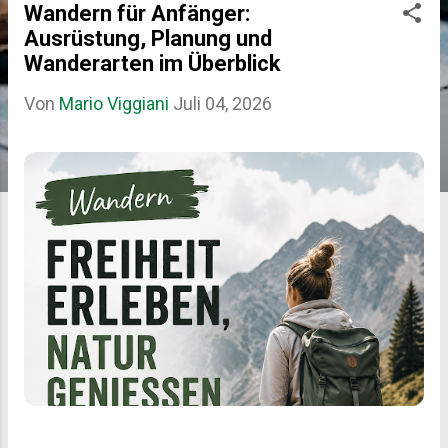
Wandern für Anfänger:
P
Ausrüstung, Planung und
o
Wanderarten im Überblick
s
Von
Mario Viggiani
Juli 04, 2026
t
s