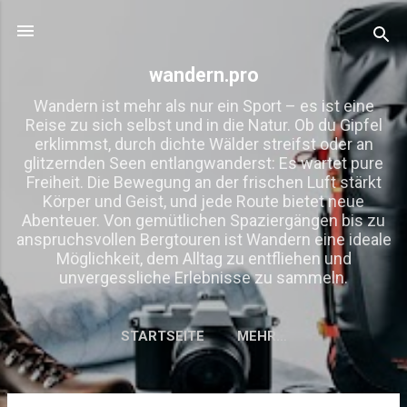
Direkt zum Hauptbereich
wandern.pro
Wandern ist mehr als nur ein Sport – es ist eine
Reise zu sich selbst und in die Natur. Ob du Gipfel
erklimmst, durch dichte Wälder streifst oder an
glitzernden Seen entlangwanderst: Es wartet pure
Freiheit. Die Bewegung an der frischen Luft stärkt
Körper und Geist, und jede Route bietet neue
Abenteuer. Von gemütlichen Spaziergängen bis zu
anspruchsvollen Bergtouren ist Wandern eine ideale
Möglichkeit, dem Alltag zu entfliehen und
unvergessliche Erlebnisse zu sammeln.
STARTSEITE
MEHR…