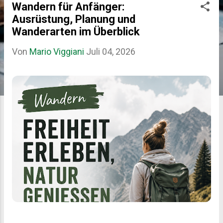
Wandern für Anfänger:
P
Ausrüstung, Planung und
o
Wanderarten im Überblick
s
Von
Mario Viggiani
Juli 04, 2026
t
s